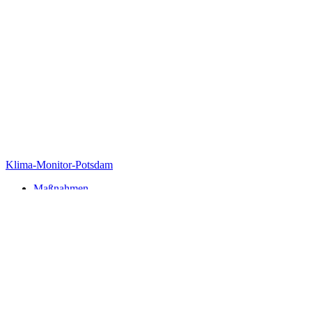
Klima-Monitor-Potsdam
Maßnahmen
Zahlen und Fakten
Indikatoren
Wärmeplanung / weitere Projekte
Kommunale Wärmeplanung
Klimaschutzförderprogramm
Potsdamer Klimapreis
Klimaberichte
Hitzeaktionsplan