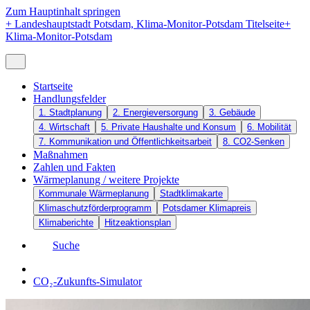
Zum Hauptinhalt springen
+
Landeshauptstadt Potsdam, Klima-Monitor-Potsdam Titelseite
+
Klima-Monitor-Potsdam
Startseite
Handlungsfelder
1. Stadtplanung
2. Energieversorgung
3. Gebäude
4. Wirtschaft
5. Private Haushalte und Konsum
6. Mobilität
7. Kommunikation und Öffentlichkeitsarbeit
8. CO2-Senken
Maßnahmen
Zahlen und Fakten
Wärmeplanung / weitere Projekte
Kommunale Wärmeplanung
Stadtklimakarte
Klimaschutzförderprogramm
Potsdamer Klimapreis
Klimaberichte
Hitzeaktionsplan
Suche
CO₂-Zukunfts-Simulator