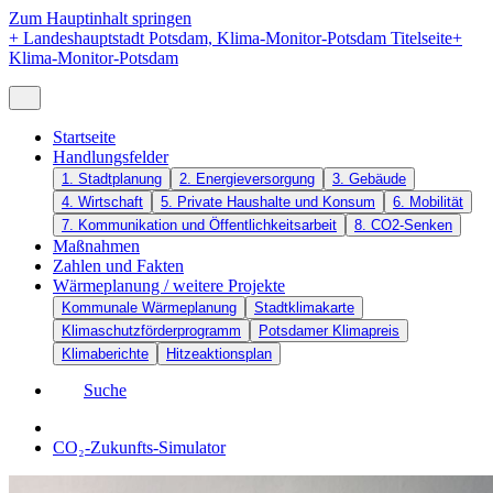
Zum Hauptinhalt springen
+
Landeshauptstadt Potsdam, Klima-Monitor-Potsdam Titelseite
+
Klima-Monitor-Potsdam
Startseite
Handlungsfelder
1. Stadtplanung
2. Energieversorgung
3. Gebäude
4. Wirtschaft
5. Private Haushalte und Konsum
6. Mobilität
7. Kommunikation und Öffentlichkeitsarbeit
8. CO2-Senken
Maßnahmen
Zahlen und Fakten
Wärmeplanung / weitere Projekte
Kommunale Wärmeplanung
Stadtklimakarte
Klimaschutzförderprogramm
Potsdamer Klimapreis
Klimaberichte
Hitzeaktionsplan
Suche
CO₂-Zukunfts-Simulator