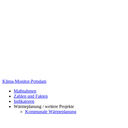
Klima-Monitor-Potsdam
Maßnahmen
Zahlen und Fakten
Indikatoren
Wärmeplanung / weitere Projekte
Kommunale Wärmeplanung
Klimaschutzförderprogramm
Potsdamer Klimapreis
Klimaberichte