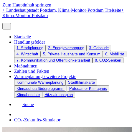
Zum Hauptinhalt springen
+
Landeshauptstadt Potsdam, Klima-Monitor-Potsdam Titelseite
+
Klima-Monitor-Potsdam
Startseite
Handlungsfelder
1. Stadtplanung
2. Energieversorgung
3. Gebäude
4. Wirtschaft
5. Private Haushalte und Konsum
6. Mobilität
7. Kommunikation und Öffentlichkeitsarbeit
8. CO2-Senken
Maßnahmen
Zahlen und Fakten
Wärmeplanung / weitere Projekte
Kommunale Wärmeplanung
Stadtklimakarte
Klimaschutzförderprogramm
Potsdamer Klimapreis
Klimaberichte
Hitzeaktionsplan
Suche
CO₂-Zukunfts-Simulator