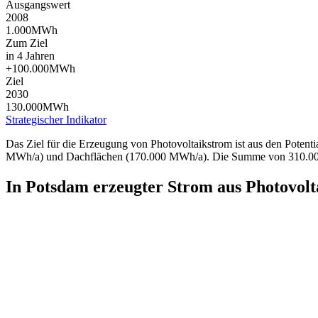
Ausgangswert
2008
1.000
MWh
Zum Ziel
in 4 Jahren
+
100.000
MWh
Ziel
2030
130.000
MWh
Strategischer Indikator
Das Ziel für die Erzeugung von Photovoltaikstrom ist aus den Potenti
MWh/a) und Dachflächen (170.000 MWh/a). Die Summe von 310.000 M
In Potsdam erzeugter Strom aus Photovolt