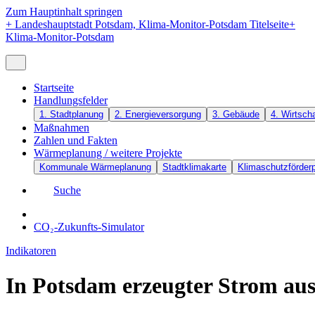
Zum Hauptinhalt springen
+
Landeshauptstadt Potsdam, Klima-Monitor-Potsdam Titelseite
+
Klima-Monitor-Potsdam
Startseite
Handlungsfelder
1. Stadtplanung
2. Energieversorgung
3. Gebäude
4. Wirtscha
Maßnahmen
Zahlen und Fakten
Wärmeplanung / weitere Projekte
Kommunale Wärmeplanung
Stadtklimakarte
Klimaschutzförde
Suche
CO₂-Zukunfts-Simulator
Indikatoren
In Potsdam erzeugter Strom aus