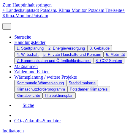
Zum Hauptinhalt springen
+
Landeshauptstadt Potsdam, Klima-Monitor-Potsdam Titelseite
+
Klima-Monitor-Potsdam
Startseite
Handlungsfelder
1. Stadtplanung
2. Energieversorgung
3. Gebäude
4. Wirtschaft
5. Private Haushalte und Konsum
6. Mobilität
7. Kommunikation und Öffentlichkeitsarbeit
8. CO2-Senken
Maßnahmen
Zahlen und Fakten
Wärmeplanung / weitere Projekte
Kommunale Wärmeplanung
Stadtklimakarte
Klimaschutzförderprogramm
Potsdamer Klimapreis
Klimaberichte
Hitzeaktionsplan
Suche
CO₂-Zukunfts-Simulator
Indikatoren