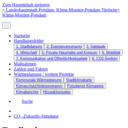
Zum Hauptinhalt springen
+
Landeshauptstadt Potsdam, Klima-Monitor-Potsdam Titelseite
+
Klima-Monitor-Potsdam
Startseite
Handlungsfelder
1. Stadtplanung
2. Energieversorgung
3. Gebäude
4. Wirtschaft
5. Private Haushalte und Konsum
6. Mobilität
7. Kommunikation und Öffentlichkeitsarbeit
8. CO2-Senken
Maßnahmen
Zahlen und Fakten
Wärmeplanung / weitere Projekte
Kommunale Wärmeplanung
Stadtklimakarte
Klimaschutzförderprogramm
Potsdamer Klimapreis
Klimaberichte
Hitzeaktionsplan
Suche
CO₂-Zukunfts-Simulator