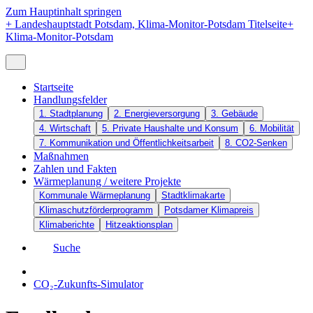
Zum Hauptinhalt springen
+
Landeshauptstadt Potsdam, Klima-Monitor-Potsdam Titelseite
+
Klima-Monitor-Potsdam
Startseite
Handlungsfelder
1. Stadtplanung
2. Energieversorgung
3. Gebäude
4. Wirtschaft
5. Private Haushalte und Konsum
6. Mobilität
7. Kommunikation und Öffentlichkeitsarbeit
8. CO2-Senken
Maßnahmen
Zahlen und Fakten
Wärmeplanung / weitere Projekte
Kommunale Wärmeplanung
Stadtklimakarte
Klimaschutzförderprogramm
Potsdamer Klimapreis
Klimaberichte
Hitzeaktionsplan
Suche
CO₂-Zukunfts-Simulator