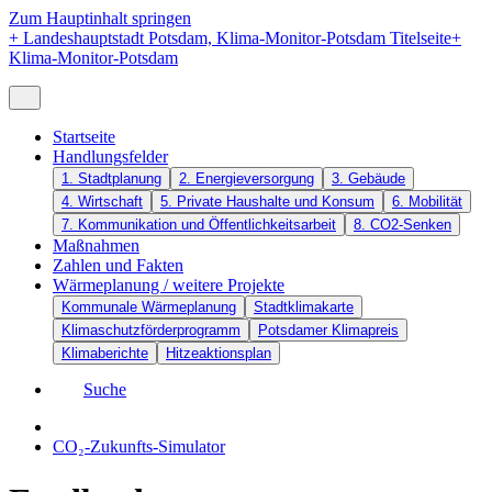
Zum Hauptinhalt springen
+
Landeshauptstadt Potsdam, Klima-Monitor-Potsdam Titelseite
+
Klima-Monitor-Potsdam
Startseite
Handlungsfelder
1. Stadtplanung
2. Energieversorgung
3. Gebäude
4. Wirtschaft
5. Private Haushalte und Konsum
6. Mobilität
7. Kommunikation und Öffentlichkeitsarbeit
8. CO2-Senken
Maßnahmen
Zahlen und Fakten
Wärmeplanung / weitere Projekte
Kommunale Wärmeplanung
Stadtklimakarte
Klimaschutzförderprogramm
Potsdamer Klimapreis
Klimaberichte
Hitzeaktionsplan
Suche
CO₂-Zukunfts-Simulator