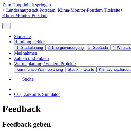
Zum Hauptinhalt springen
+
Landeshauptstadt Potsdam, Klima-Monitor-Potsdam Titelseite
+
Klima-Monitor-Potsdam
Startseite
Handlungsfelder
1. Stadtplanung
2. Energieversorgung
3. Gebäude
4. Wirtscha
Maßnahmen
Zahlen und Fakten
Wärmeplanung / weitere Projekte
Kommunale Wärmeplanung
Stadtklimakarte
Klimaschutzförde
Suche
CO₂-Zukunfts-Simulator
Feedback
Feedback geben