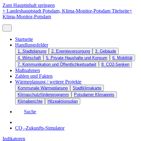
Zum Hauptinhalt springen
+
Landeshauptstadt Potsdam, Klima-Monitor-Potsdam Titelseite
+
Klima-Monitor-Potsdam
Startseite
Handlungsfelder
1. Stadtplanung
2. Energieversorgung
3. Gebäude
4. Wirtschaft
5. Private Haushalte und Konsum
6. Mobilität
7. Kommunikation und Öffentlichkeitsarbeit
8. CO2-Senken
Maßnahmen
Zahlen und Fakten
Wärmeplanung / weitere Projekte
Kommunale Wärmeplanung
Stadtklimakarte
Klimaschutzförderprogramm
Potsdamer Klimapreis
Klimaberichte
Hitzeaktionsplan
Suche
CO₂-Zukunfts-Simulator
Indikatoren